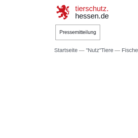
tierschutz.
hessen.de
Direkt zum Kopf der S
Direkt zum Inhalt
Direkt zum Fuß der Se
Pressemitteilung
Startseite
"Nutz"Tiere
Fische