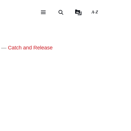
A-Z
eite
ite
Catch and Release