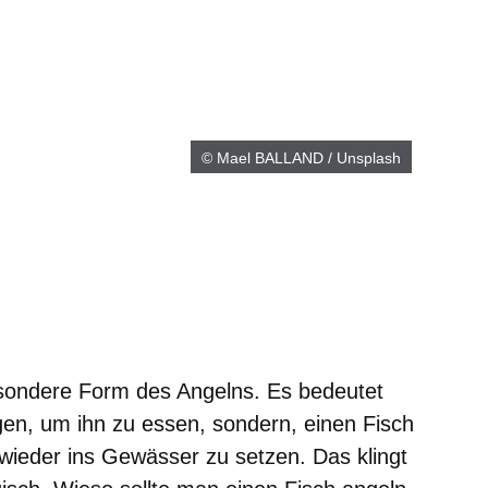
© Mael BALLAND / Unsplash
er
Fenster
euen Fenster
em neuen Fenster
esondere Form des Angelns. Es bedeutet
gen, um ihn zu essen, sondern, einen Fisch
 wieder ins Gewässer zu setzen. Das klingt