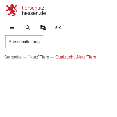
tierschutz.
hessen.de
Direkt zum Kopf der Se
Direkt zum Inhalt
Direkt zum Fuß der Sei
A-Z
Pressemitteilung
Startseite
"Nutz"Tiere
Qualzucht „Nutz“Tiere