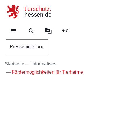
tierschutz.
hessen.de
Direkt zum Kopf der Se
Direkt zum Inhalt
Direkt zum Fuß der Sei
A-Z
Pressemitteilung
Startseite
Informatives
Fördermöglichkeiten für Tierheime