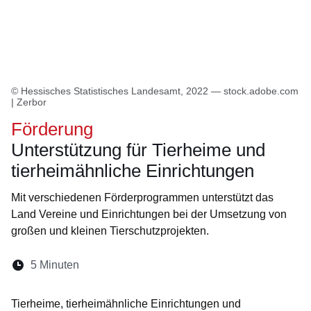
© Hessisches Statistisches Landesamt, 2022 — stock.adobe.com
| Zerbor
Förderung
Unterstützung für Tierheime und
tierheimähnliche Einrichtungen
Mit verschiedenen Förderprogrammen unterstützt das
Land Vereine und Einrichtungen bei der Umsetzung von
großen und kleinen Tierschutzprojekten.
Lesedauer:
5 Minuten
Öffnet sich in einem neuen Fenster
Öffnet sich in einem neuen Fenster
Öffnet sich in einem neuen Fenste
Öffnet sich in einem neuen Fe
Öffnet sich in einem neu
Tierheime, tierheimähnliche Einrichtungen und