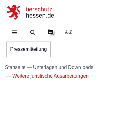
tierschutz.
hessen.de
Direkt zum Kopf der Se
Direkt zum Inhalt
Direkt zum Fuß der Sei
A-Z
Pressemitteilung
Startseite
Unterlagen und Downloads
Weitere juristische Ausarbeitungen