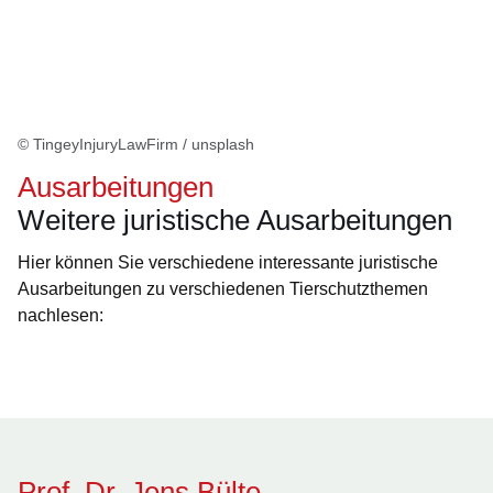
© TingeyInjuryLawFirm / unsplash
Ausarbeitungen
Weitere juristische Ausarbeitungen
Hier können Sie verschiedene interessante juristische
Ausarbeitungen zu verschiedenen Tierschutzthemen
nachlesen:
Öffnet sich in einem neuen Fenster
Öffnet sich in einem neuen Fenster
Öffnet sich in einem neuen Fenster
Öffnet sich in einem neuen Fenster
Öffnet sich in einem neuen Fenster
Prof. Dr. Jens Bülte