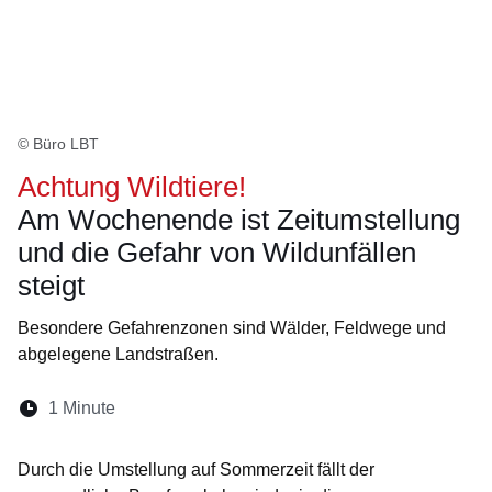
© Büro LBT
Achtung Wildtiere!
Am Wochenende ist Zeitumstellung
und die Gefahr von Wildunfällen
steigt
Besondere Gefahrenzonen sind Wälder, Feldwege und
abgelegene Landstraßen.
Lesedauer:
1 Minute
Öffnet sich in einem neuen Fenster
Öffnet sich in einem neuen Fenster
Öffnet sich in einem neuen Fenster
Öffnet sich in einem neuen Fen
Öffnet sich in einem neuen
Durch die Umstellung auf Sommerzeit fällt der