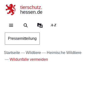
tierschutz.
hessen.de
Direkt zum Kopf der Se
Direkt zum Inhalt
Direkt zum Fuß der Sei
A-Z
Pressemitteilung
Startseite
Wildtiere
Heimische Wildtiere
Wildunfälle vermeiden