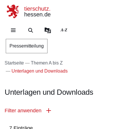
tierschutz.
hessen.de
Direkt zum Kopf der Se
Direkt zum Inhalt
Direkt zum Fuß der Sei
A-Z
Pressemitteilung
Startseite
Themen A bis Z
Unterlagen und Downloads
Unterlagen und Downloads
Filter anwenden
7 Einträge