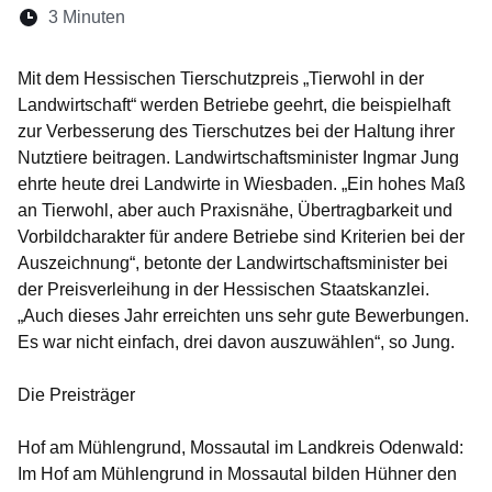
Lesedauer:
3 Minuten
Öffnet sich in einem neuen Fenster
Öffnet sich in einem neuen Fenster
Öffnet sich in einem neuen Fenste
Öffnet sich in einem neuen Fe
Öffnet sich in einem neu
Mit dem Hessischen Tierschutzpreis „Tierwohl in der
Landwirtschaft“ werden Betriebe geehrt, die beispielhaft
zur Verbesserung des Tierschutzes bei der Haltung ihrer
Nutztiere beitragen. Landwirtschaftsminister Ingmar Jung
ehrte heute drei Landwirte in Wiesbaden. „Ein hohes Maß
an Tierwohl, aber auch Praxisnähe, Übertragbarkeit und
Vorbildcharakter für andere Betriebe sind Kriterien bei der
Auszeichnung“, betonte der Landwirtschaftsminister bei
der Preisverleihung in der Hessischen Staatskanzlei.
„Auch dieses Jahr erreichten uns sehr gute Bewerbungen.
Es war nicht einfach, drei davon auszuwählen“, so Jung.
Die Preisträger
Hof am Mühlengrund, Mossautal im Landkreis Odenwald:
Im Hof am Mühlengrund in Mossautal bilden Hühner den