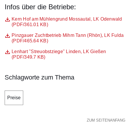
Infos über die Betriebe:
Datei
Öffnet sich in einem neuen Fenster
Kern Hof am Mühlengrund Mossautal, LK Odenwald
(PDF/361.01 KB)
Datei
Öffnet sich in einem neuen Fenster
Pinzgauer Zuchtbetrieb Mihm Tann (Rhön), LK Fulda
(PDF/465.64 KB)
Datei
Öffnet sich in einem neuen Fenster
Lenhart "Streuobstziege" Linden, LK Gießen
(PDF/349.7 KB)
Schlagworte zum Thema
Preise
ZUM SEITENANFANG