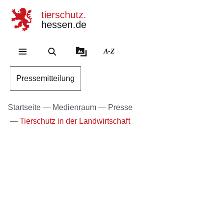
tierschutz.
hessen.de
Direkt zum Kopf der Se
Direkt zum Inhalt
Direkt zum Fuß der Sei
A-Z
Pressemitteilung
Startseite
Medienraum
Presse
Tierschutz in der Landwirtschaft
Bildergalerie:3
Fotos:Öffnet
eine
Lightbox: