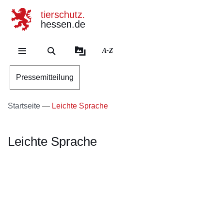
tierschutz.
hessen.de
Direkt zum Kopf der Se
Direkt zum Inhalt
Direkt zum Fuß der Sei
A-Z
Pressemitteilung
Startseite
Leichte Sprache
Leichte Sprache