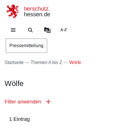
tierschutz.
hessen.de
Direkt zum Kopf der Se
Direkt zum Inhalt
Direkt zum Fuß der Sei
A-Z
Pressemitteilung
Startseite
Themen A bis Z
Wölfe
Wölfe
Filter anwenden
1 Eintrag