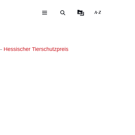
A-Z
eite
ite
Hessischer Tierschutzpreis