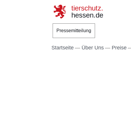
tierschutz.
hessen.de
Direkt zum Kopf der S
Direkt zum Inhalt
Direkt zum Fuß der Se
Pressemitteilung
Startseite
Über Uns
Preise