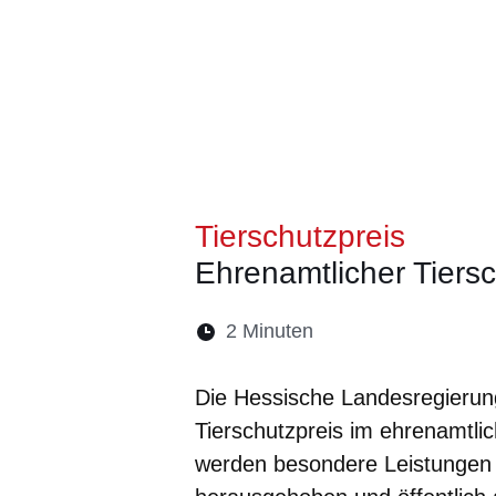
Tierschutzpreis
Ehrenamtlicher Tiers
Lesedauer:
2 Minuten
Öffnet sich in eine
Öffnet sich in 
Öffnet sic
Öffnet
Ö
Die Hessische Landesregierung
Tierschutzpreis im ehrenamtli
werden besondere Leistungen i