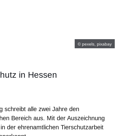
© pexels, pixabay
chutz in Hessen
m neuen Fenster
einem neuen Fenster
h in einem neuen Fenster
 sich in einem neuen Fenster
ffnet sich in einem neuen Fenster
 schreibt alle zwei Jahre den
chen Bereich aus. Mit der Auszeichnung
n der ehrenamtlichen Tierschutzarbeit