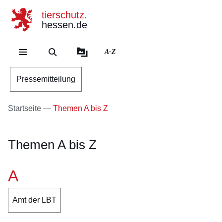
tierschutz.
hessen.de
Direkt zum Kopf der Se
Direkt zum Inhalt
Direkt zum Fuß der Sei
A-Z
Pressemitteilung
Startseite
Themen A bis Z
Themen A bis Z
A
Amt der LBT